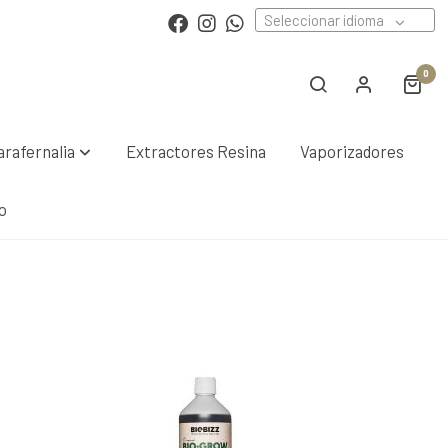
Seleccionar idioma
0
arafernalia
Extractores Resina
Vaporizadores
o