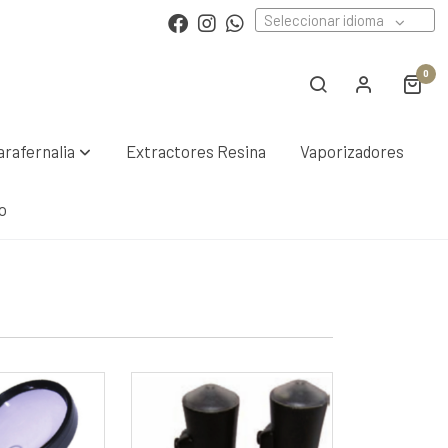
Seleccionar idioma
0
arafernalia
Extractores Resina
Vaporizadores
o