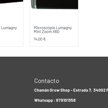
o Lumagny
Microscopio Lumagny
Mini Zoom X60
14,00 €
Contacto
Chamán Grow Shop - Estrada 7, 34002 P
Whatsapp : 979101358