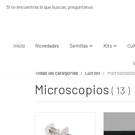
Si no encuentras lo que buscas, pregúntanos
Inicio
Novedades
Semillas
Kits
Cul
Todas las categorías
Cultivo
Microscopio
Microscopios
(
13
)