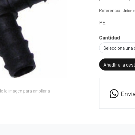
Referencia:
Unión 
PE
Cantidad
Selecciona una 
Añadir a la ces
e la imagen para ampliarla
Enví