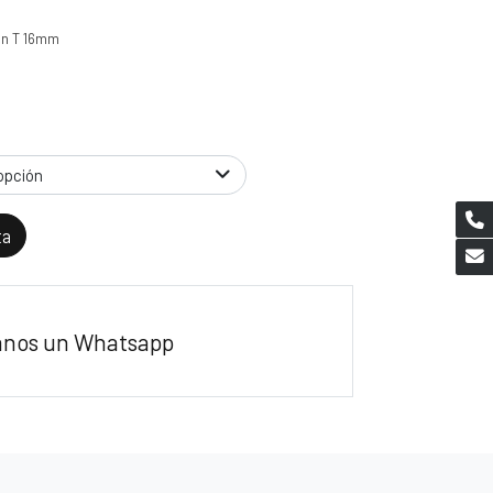
en T 16mm
opción
ta
anos un Whatsapp