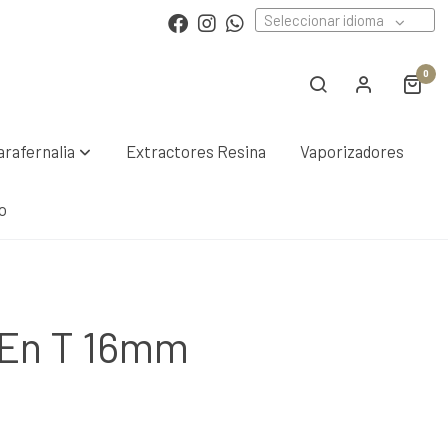
Seleccionar idioma
0
arafernalia
Extractores Resina
Vaporizadores
o
 En T 16mm