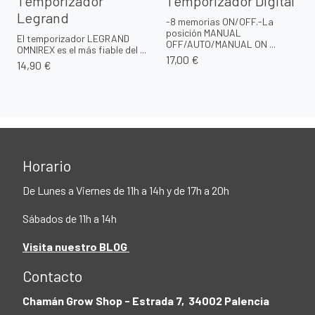
Temporizador
Temporizador Digital
Legrand
-8 memorias ON/OFF.-La
posición MANUAL
El temporizador LEGRAND
OFF/AUTO/MANUAL ON ...
OMNIREX es el más fiable del ...
17,00 €
14,90 €
Horario
De Lunes a Viernes de 11h a 14h y de 17h a 20h
Sábados de 11h a 14h
Visita nuestro BLOG
Contacto
Chamán Grow Shop - Estrada 7, 34002 Palencia