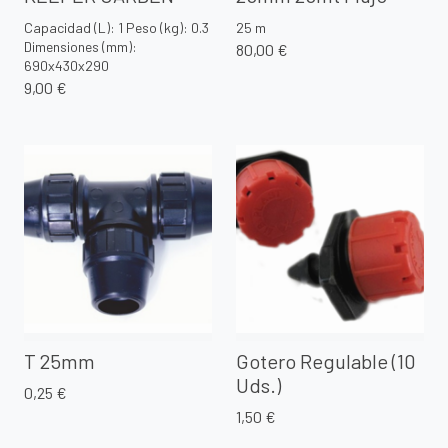
Capacidad (L): 1 Peso (kg): 0.3
25 m
Dimensiones (mm):
80,00 €
690x430x290
9,00 €
T 25mm
Gotero Regulable (10
Uds.)
0,25 €
1,50 €