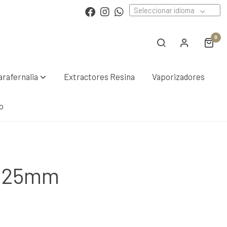
Seleccionar idioma
0
arafernalia
Extractores Resina
Vaporizadores
o
 25mm