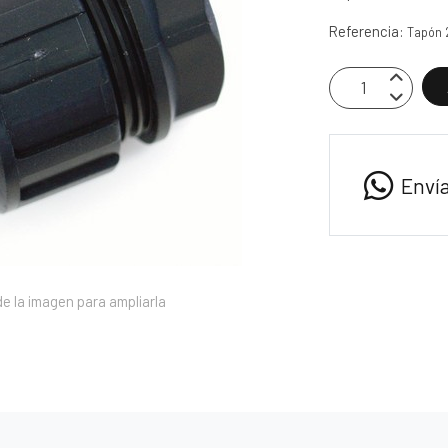
Referencia:
Tapón
Enví
e la imagen para ampliarla