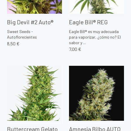
Big Devil #2 Auto®
Eagle Bill® REG
Sweet Seeds -
Eagle Bill® es muy adecuada
Autoflorecientes
para vaporizar, ¿cómo no? El
sabor y ...
8,50 €
7,00 €
Buttercream Gelato
Amnesia Bilbo AUTO