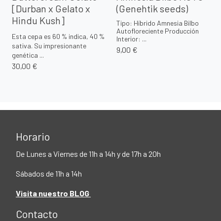
[Durban x Gelato x
(Genehtik seeds)
Hindu Kush]
Tipo: Híbrido Amnesia Bilbo
Autofloreciente Producción
Esta cepa es 60 % indica, 40 %
Interior: ...
sativa. Su impresionante
9,00 €
genética ...
30,00 €
Horario
De Lunes a Viernes de 11h a 14h y de 17h a 20h
Sábados de 11h a 14h
Visita nuestro BLOG
Contacto