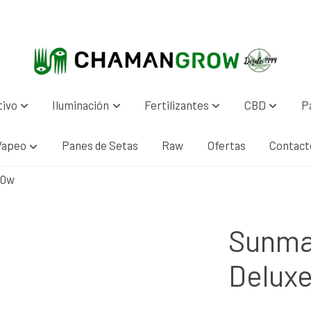
tivo
Iluminación
Fertilizantes
CBD
P
Vapeo
Panes de Setas
Raw
Ofertas
Contact
00w
Sunma
Delux