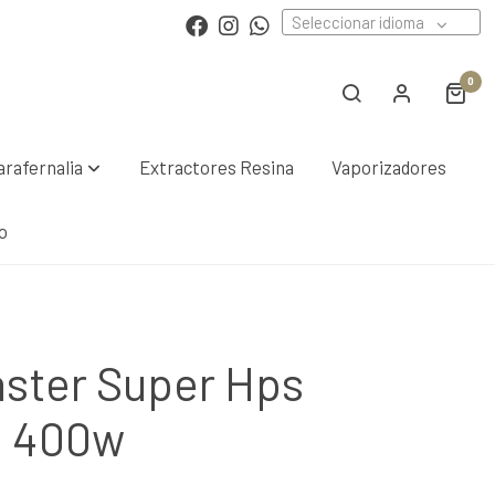
Seleccionar idioma
0
arafernalia
Extractores Resina
Vaporizadores
o
ster Super Hps
e 400w