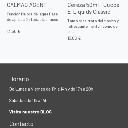
CALMAG AGENT
Cereza 50ml - Jucce
E-Liquids Classic
Función Mejora del agua Fase
de aplicación Todas las fases
Tanto si se trata del clásico y
...
refrescante mentol, como de
13,50 €
la ...
15,00 €
Horario
De Lunes a Viernes de 11h a 14h y de 17h a 20h
Sábados de 11h a 14h
Visita nuestro BLOG
Contacto