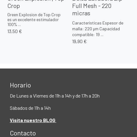
Crop
Full Mesh - 220
micras
Green Explosion de Top Crop
es un excelente estimulador
Características Espesor de
100% ...
malla: 220 µm Capacidad
13,50 €
compatible: 19 ...
19,90 €
Horario
De Lunes a Viernes de 11h a 14h y de 17h a 20h
Sábados de 11h a 14h
Visita nuestro BLOG
Contacto