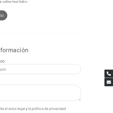
e cultivo hesi hidro~
cio
información
ico
pto
el aviso legal
y
la política de privacidad