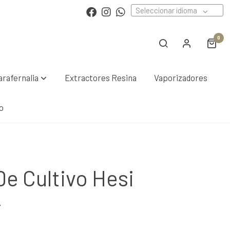
Seleccionar idioma
0
arafernalia
Extractores Resina
Vaporizadores
o
De Cultivo Hesi
~