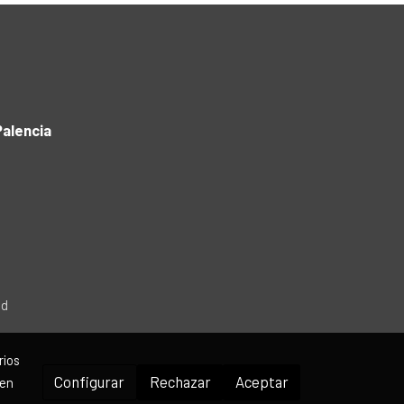
alencia
ad
rios
Configurar
Rechazar
Aceptar
 en