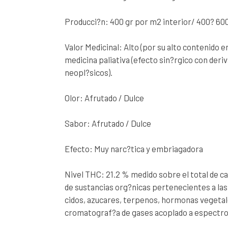
Producci?n: 400 gr por m2 interior/ 400? 600
Valor Medicinal: Alto (por su alto contenido 
medicina paliativa (efecto sin?rgico con deri
neopl?sicos).
Olor: Afrutado / Dulce
Sabor: Afrutado / Dulce
Efecto: Muy narc?tica y embriagadora
Nivel THC: 21.2 % medido sobre el total de c
de sustancias org?nicas pertenecientes a la
cidos, azucares, terpenos, hormonas vegeta
cromatograf?a de gases acoplado a espectr