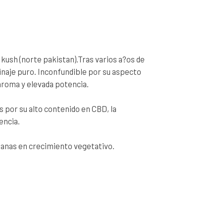
kush (norte pakistan).Tras varios a?os de
linaje puro. Inconfundible por su aspecto
aroma y elevada potencia.
 por su alto contenido en CBD, la
encia.
anas en crecimiento vegetativo.