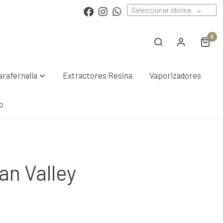
Seleccionar idioma
0
arafernalia
Extractores Resina
Vaporizadores
o
an Valley