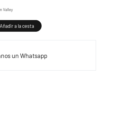
n Valley
Añadir a la cesta
anos un Whatsapp