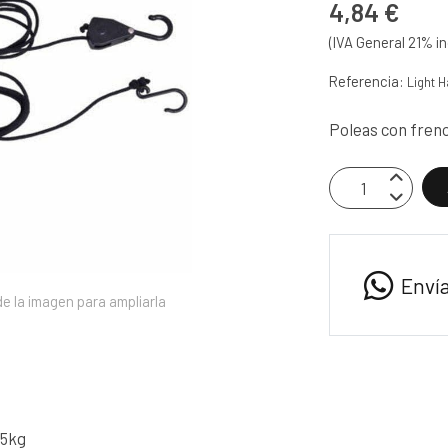
4,84 €
(IVA General 21% in
Referencia:
Light 
Poleas con fren
Enví
e la imagen para ampliarla
.5kg