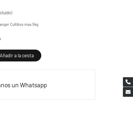
cluido)
Hanger Cultibox max.5kg
o
Añadir a la cesta
anos un Whatsapp