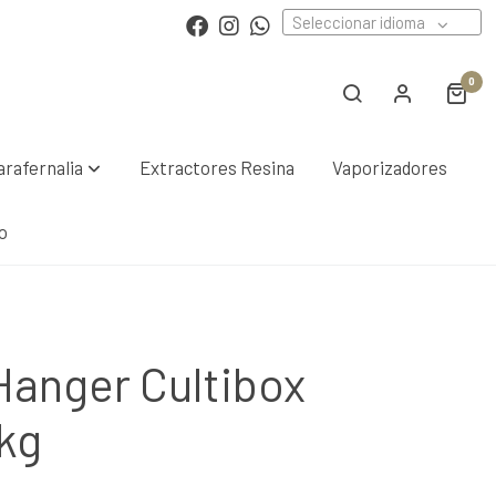
Seleccionar idioma
0
arafernalia
Extractores Resina
Vaporizadores
o
Hanger Cultibox
kg