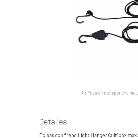
Pasa el ratón por encima d
Detalles
Poleas con freno Light Hanger Cultibox max