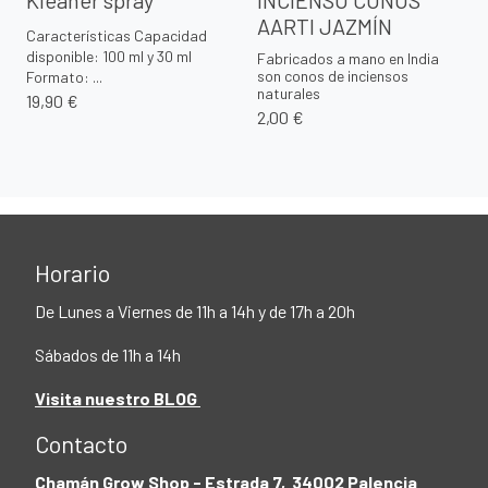
Kleaner spray
INCIENSO CONOS
AARTI JAZMÍN
Características Capacidad
disponible: 100 ml y 30 ml
Fabricados a mano en India
son conos de inciensos
Formato: ...
naturales
19,90 €
2,00 €
Horario
De Lunes a Viernes de 11h a 14h y de 17h a 20h
Sábados de 11h a 14h
Visita nuestro BLOG
Contacto
Chamán Grow Shop - Estrada 7, 34002 Palencia