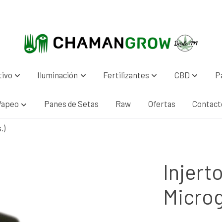
tivo
Iluminación
Fertilizantes
CBD
P
Vapeo
Panes de Setas
Raw
Ofertas
Contact
.)
Injert
Microg