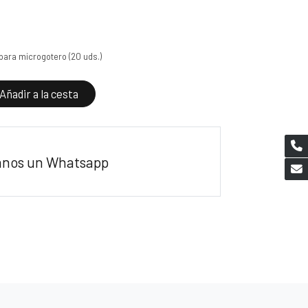
 para microgotero (20 uds.)
Añadir a la cesta
anos un Whatsapp