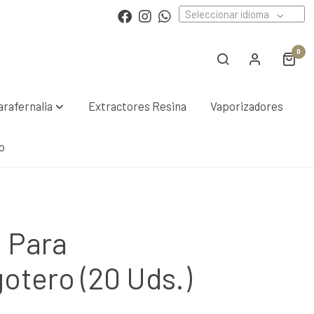
Seleccionar idioma
0
arafernalia
Extractores Resina
Vaporizadores
o
o Para
otero (20 Uds.)