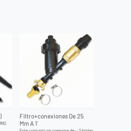
)
Filtro+conexiones De 25
Mm A 1´
UNO.
Este conjunto se compone de:- 2 bridas