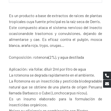
Es un producto a base de extractos de raices de plantas
tropicales cuya fuente principal es la raíz seca de Derris.
Este compuesto ataca el sistema nervioso del insecto
ocasionandole trastornos y convulsiones, dejando de
alimentarse y cae. Es eficaz contra el pulgón, mosca
blanca, araña roja, tryps, orugas...
Composición: rotenona(2%), y agua destilada
Aplicación: vía foliar, diluir 2ml por litro de agua
La rotenona se degrada rapidamente en el ambiente.
La Rotenona es un insecticida y pesticida biodegradable
natural que se obtiene de una planta de origen Peruana
llamada Barbasco o Cube (Lonchocarpus nicou).
Es un insumo elaborado para la formulación de
insecticidas orgánicos.
Mejora su eficiencia en combinación con Piretro.