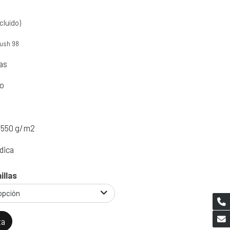
cluido)
kush 98
ias
to
-550 g/m2
dica
llas
opción
ta