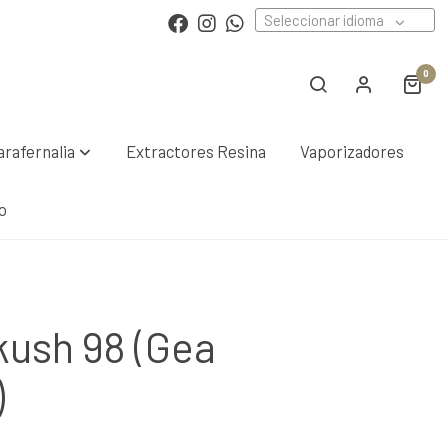
Seleccionar idioma
0
arafernalia
Extractores Resina
Vaporizadores
o
kush 98 (Gea
)