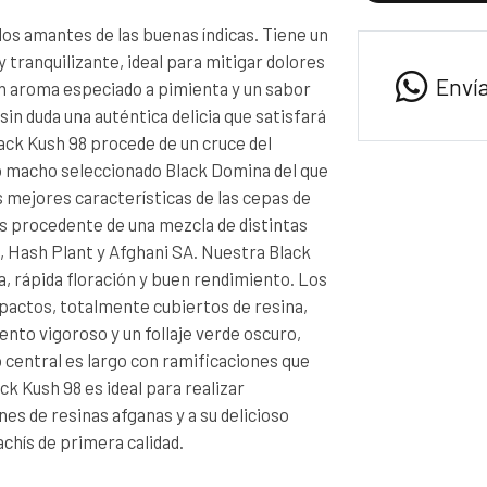
 los amantes de las buenas índicas. Tiene un
 tranquilizante, ideal para mitigar dolores
Enví
un aroma especiado a pimienta y un sabor
sin duda una auténtica delicia que satisfará
lack Kush 98 procede de un cruce del
 macho seleccionado Black Domina del que
s mejores características de las cepas de
es procedente de una mezcla de distintas
, Hash Plant y Afghani SA. Nuestra Black
, rápida floración y buen rendimiento. Los
actos, totalmente cubiertos de resina,
ento vigoroso y un follaje verde oscuro,
o central es largo con ramificaciones que
ck Kush 98 es ideal para realizar
es de resinas afganas y a su delicioso
chís de primera calidad.