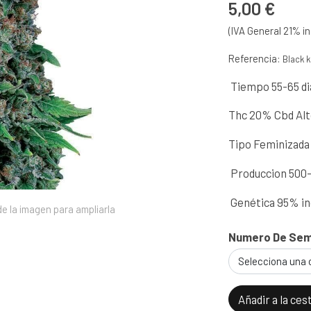
5,00 €
(IVA General 21% in
Referencia:
Black 
Tiempo 55-65 d
Thc 20% Cbd Al
Tipo Feminizada
Produccion 500
Genética 95% in
e la imagen para ampliarla
Numero De Semi
Selecciona una 
Añadir a la ces