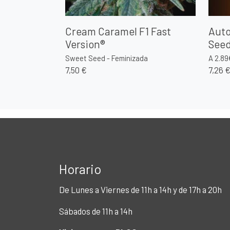
Cream Caramel F1 Fast
Auto
Version®
See
Sweet Seed - Feminizada
A 2.89
7,50 €
7,26 
Horario
De Lunes a Viernes de 11h a 14h y de 17h a 20h
Sábados de 11h a 14h