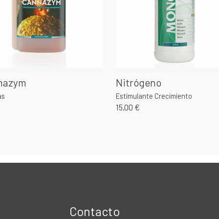
nazym
Nitrógeno
as
Estimulante Crecimiento
€
15,00 €
Contacto