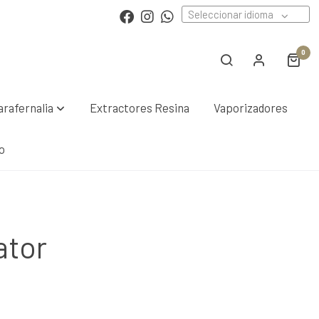
Seleccionar idioma
0
arafernalia
Extractores Resina
Vaporizadores
o
ator