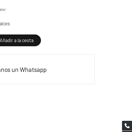
ator
aíces
Añadir a la cesta
anos un Whatsapp