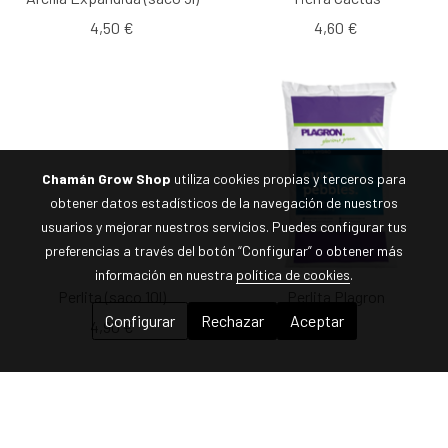
4,50 €
4,60 €
Chamán Grow Shop
utiliza cookies propias y terceros para
obtener datos estadísticos de la navegación de nuestros
usuarios y mejorar nuestros servicios. Puedes configurar tus
preferencias a través del botón “Configurar” o obtener más
información en nuestra
política de cookies
.
Perlita (saco 10l)
Perlita Plagron
Configurar
Rechazar
Aceptar
4,90 €
7,00 €